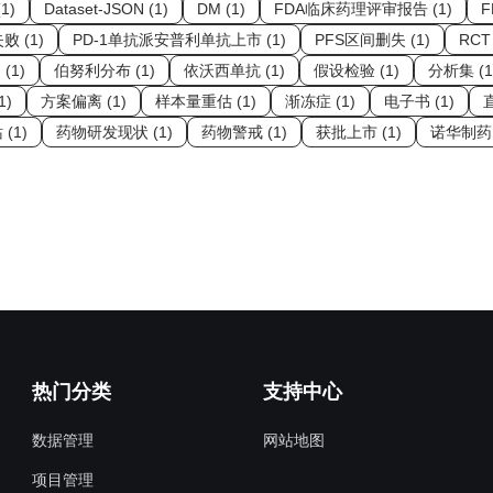
1)
Dataset-JSON (1)
DM (1)
FDA临床药理评审报告 (1)
败 (1)
PD-1单抗派安普利单抗上市 (1)
PFS区间删失 (1)
RCT 
(1)
伯努利分布 (1)
依沃西单抗 (1)
假设检验 (1)
分析集 (1
1)
方案偏离 (1)
样本量重估 (1)
渐冻症 (1)
电子书 (1)
直
(1)
药物研发现状 (1)
药物警戒 (1)
获批上市 (1)
诺华制药 
热门分类
支持中心
数据管理
网站地图
项目管理