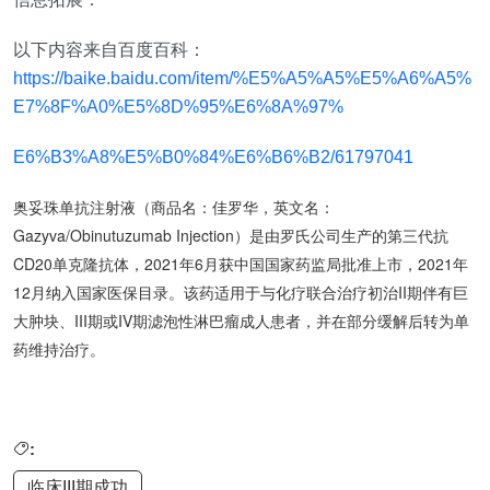
以下内容来自百度百科：
https://baike.baidu.com/item/%E5%A5%A5%E5%A6%A5%
E7%8F%A0%E5%8D%95%E6%8A%97%
E6%B3%A8%E5%B0%84%E6%B6%B2/61797041
奥妥珠单抗注射液（商品名：佳罗华，英文名：
Gazyva/Obinutuzumab Injection）是由罗氏公司生产的第三代抗
CD20单克隆抗体，2021年6月获中国国家药监局批准上市，2021年
12月纳入国家医保目录
。该药适用于与化疗联合治疗初治II期伴有巨
大肿块、III期或IV期滤泡性淋巴瘤成人患者，并在部分缓解后转为单
药维持治疗
。
:
临床III期成功