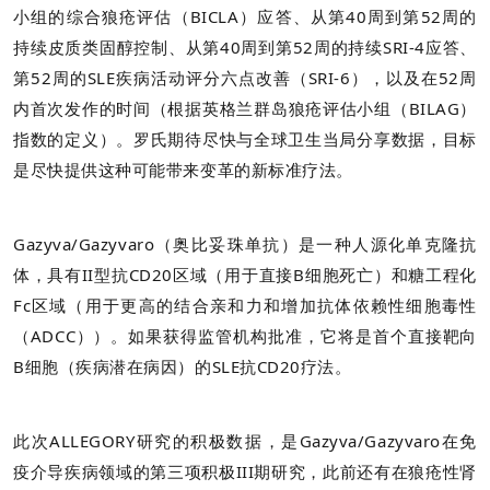
小组的综合狼疮评估（BICLA）应答、从第40周到第52周的
持续皮质类固醇控制、从第40周到第52周的持续SRI-4应答、
第52周的SLE疾病活动评分六点改善（SRI-6），以及在52周
内首次发作的时间（根据英格兰群岛狼疮评估小组（BILAG）
指数的定义）。罗氏期待尽快与全球卫生当局分享数据，目标
是尽快提供这种可能带来变革的新标准疗法。
Gazyva/Gazyvaro（奥比妥珠单抗）是一种人源化单克隆抗
体，具有II型抗CD20区域（用于直接B细胞死亡）和糖工程化
Fc区域（用于更高的结合亲和力和增加抗体依赖性细胞毒性
（ADCC））。如果获得监管机构批准，它将是首个直接靶向
B细胞（疾病潜在病因）的SLE抗CD20疗法。
此次ALLEGORY研究的积极数据，是Gazyva/Gazyvaro在免
疫介导疾病领域的第三项积极III期研究，此前还有在狼疮性肾