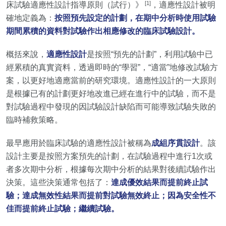
[1]
床試驗適應性設計指導原則（試行）》
，適應性設計被明
確地定義為：
按照預先設定的計劃，在期中分析時使用試驗
期間累積的資料對試驗作出相應修改的臨床試驗設計。
概括來說，
適應性設計
是按照“預先的計劃”，利用試驗中已
經累積的真實資料，透過即時的“學習”，“適當”地修改試驗方
案，以更好地適應當前的研究環境。適應性設計的一大原則
是根據已有的計劃更好地改進已經在進行中的試驗，而不是
對試驗過程中發現的因試驗設計缺陷而可能導致試驗失敗的
臨時補救策略。
最早應用於臨床試驗的適應性設計被稱為
成組序貫設計
。該
設計主要是按照方案預先的計劃，在試驗過程中進行1次或
者多次期中分析，根據每次期中分析的結果對後續試驗作出
決策。這些決策通常包括了：
達成優效結果而提前終止試
驗；達成無效性結果而提前對試驗無效終止；因為安全性不
佳而提前終止試驗；繼續試驗。