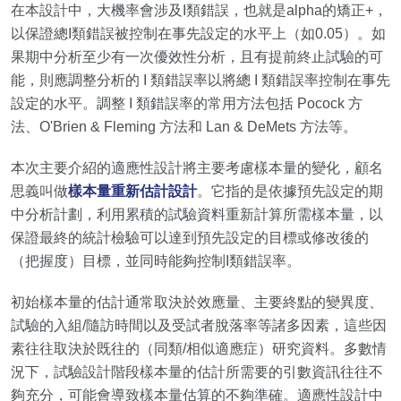
在本設計中，大機率會涉及I類錯誤，也就是alpha的矯正+，
以保證總I類錯誤被控制在事先設定的水平上（如0.05）。如
果期中分析至少有一次優效性分析，且有提前終止試驗的可
能，則應調整分析的 I 類錯誤率以將總 I 類錯誤率控制在事先
設定的水平。調整 I 類錯誤率的常用方法包括 Pocock 方
法、
O'Brien
& Fleming 方法和 Lan & DeMets 方法等。
本次主要介紹的適應性設計將主要考慮樣本量的變化，顧名
思義叫做
樣本量重新估計設計
。它指的是依據預先設定的期
中分析計劃，利用累積的試驗資料重新計算所需樣本量，以
保證最終的統計檢驗可以達到預先設定的目標或修改後的
（把握度）目標，並同時能夠控制I類錯誤率。
初始樣本量的估計通常取決於效應量、主要終點的變異度、
試驗的入組/隨訪時間以及受試者脫落率等諸多因素，這些因
素往往取決於既往的（同類/相似適應症）研究資料。多數情
況下，試驗設計階段樣本量的估計所需要的引數資訊往往不
夠充分，可能會導致樣本量估算的不夠準確。適應性設計中