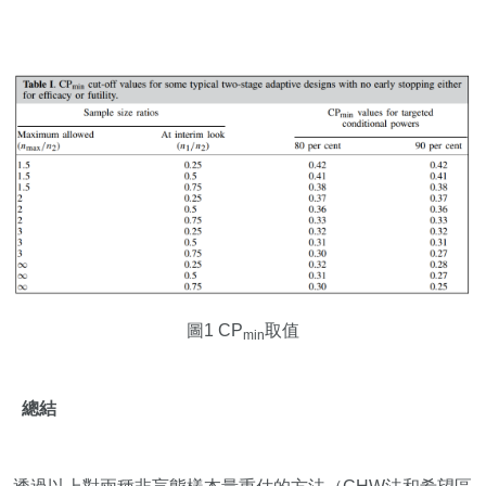
圖1 CP
取值
min
總結