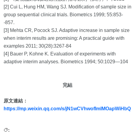
[2] Cui L, Hung HM, Wang SJ. Modification of sample size in
group sequential clinical trials. Biometrics 1999; 55:853-
-857.
[3] Mehta CR, Pocock SJ. Adaptive increase in sample size
when interim results are promising: A practical guide with
examples 2011; 30(28):3267-84
[4] Bauer P, Kohne K. Evaluation of experiments with
adaptive interim analyses. Biometrics 1994; 50:1029—104
完結
原文連結：
https://mp.weixin.qq.com/s/jN1wCVhwofImlMOapWiHbQ
: