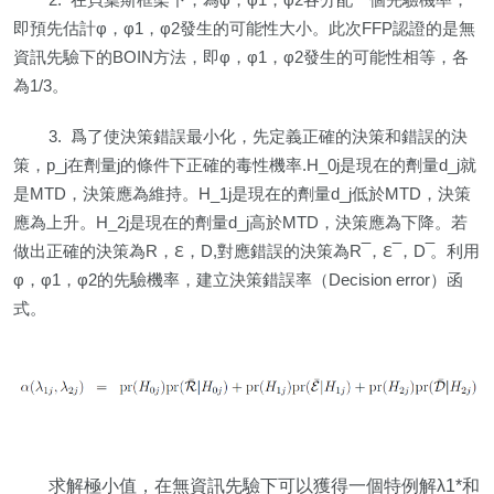
即預先估計φ，φ1，φ2發生的可能性大小。此次FFP認證的是無
資訊先驗下的BOIN方法，即φ，φ1，φ2發生的可能性相等，各
為1/3。
3. 爲了使決策錯誤最小化，先定義正確的決策和錯誤的決
策，p_j在劑量j的條件下正確的毒性機率.H_0j是現在的劑量d_j就
是MTD，決策應為維持。H_1j是現在的劑量d_j低於MTD，決策
應為上升。H_2j是現在的劑量d_j高於MTD，決策應為下降。若
做出正確的決策為R，ℇ，D,對應錯誤的決策為R ̅，ℇ ̅，D ̅。利用
φ，φ1，φ2的先驗機率，建立決策錯誤率（Decision error）函
式。
求解極小值，在無資訊先驗下可以獲得一個特例解λ1*和