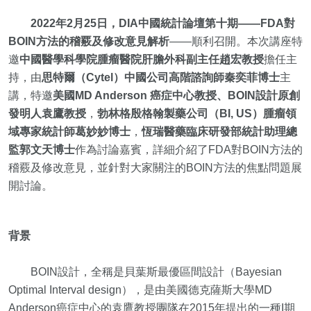
2022年2月25日，DIA中國統計論壇第十期——FDA對
BOIN方法的稽覈及修改意見解析
——順利召開。本次講座特
邀
中國醫學科學院腫瘤醫院肝膽外科副主任趙宏教授
擔任主
持，由
思特爾（Cytel）中國公司高階諮詢師秦奕菲博士
主
講，特邀
美國MD Anderson 癌症中心教授、BOIN設計原創
發明人袁鷹教授
，
勃林格殷格翰製藥公司（BI, US）腫瘤領
域專家統計師葛妙妙博士
，
恆瑞醫藥臨床研發部統計助理總
監郭文天博士
作為討論嘉賓，詳細介紹了FDA對BOIN方法的
稽覈及修改意見，並針對大家關注的BOIN方法的焦點問題展
開討論。
背景
BOIN設計，全稱是貝葉斯最優區間設計（Bayesian
Optimal Interval design），是由美國德克薩斯大學MD
Anderson癌症中心的袁鷹教授團隊在2015年提出的一種I期