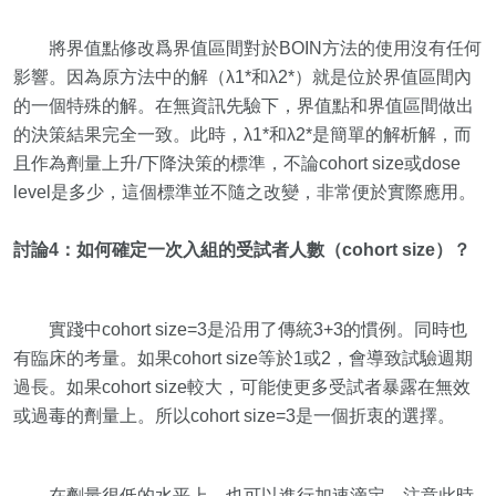
將界值點修改爲界值區間對於BOIN方法的使用沒有任何
影響。因為原方法中的解（λ1*和λ2*）就是位於界值區間內
的一個特殊的解。在無資訊先驗下，界值點和界值區間做出
的決策結果完全一致。此時，λ1*和λ2*是簡單的解析解，而
且作為劑量上升/下降決策的標準，不論cohort size或dose
level是多少，這個標準並不隨之改變，非常便於實際應用。
討論4：如何確定一次入組的受試者人數（cohort size）？
實踐中cohort size=3是沿用了傳統3+3的慣例。同時也
有臨床的考量。如果cohort size等於1或2，會導致試驗週期
過長。如果cohort size較大，可能使更多受試者暴露在無效
或過毒的劑量上。所以cohort size=3是一個折衷的選擇。
在劑量很低的水平上，也可以進行加速滴定。注意此時