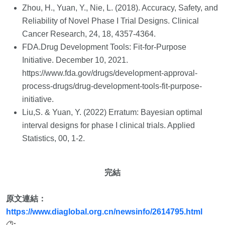
Zhou, H., Yuan, Y., Nie, L. (2018). Accuracy, Safety, and
Reliability of Novel Phase I Trial Designs. Clinical
Cancer Research, 24, 18, 4357-4364.
FDA.Drug Development Tools: Fit-for-Purpose
Initiative. December 10, 2021.
https://www.fda.gov/drugs/development-approval-
process-drugs/drug-development-tools-fit-purpose-
initiative.
Liu,S. & Yuan, Y. (2022) Erratum: Bayesian optimal
interval designs for phase I clinical trials. Applied
Statistics, 00, 1-2.
完結
原文連結：
https://www.diaglobal.org.cn/newsinfo/2614795.html
: