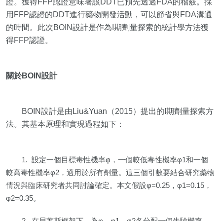
證。獲得FFP認證意味著該DDT已預先透過FDA的稽覈。採
用FFP認證的DDT進行藥物開發活動，可以節省與FDA溝通
的時間。此次BOIN設計是作為I期劑量探索的統計學方法獲
得FFP認證。
關於BOIN設計
BOIN設計是由Liu&Yuan（2015）提出的I期劑量探索方
法。其基本原理和實現過程如下：
1. 設定一個目標毒性機率φ，一個較低毒性機率φ1和一個
較高毒性機率φ2，適用於所有劑量。這三個引數要結合研究藥物
情況與臨床研究者共同討論確定。本文假設φ=0.25，φ1=0.15，
φ2=0.35。
2. 在貝葉斯框架下，為φ，φ1，φ2各分配一個先驗機率，