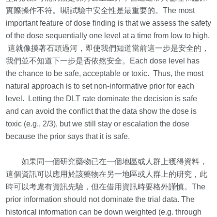
實際操作不符。I期試驗中安全性是最重要的。The most
important feature of dose finding is that we assess the safety
of the dose sequentially one level at a time from low to high.
這就像摸著石頭過河，即使我們知道當前這一步是安全的，
我們並不知道下一步是否依然安全。Each dose level has
the chance to be safe, acceptable or toxic. Thus, the most
natural approach is to set non-informative prior for each
level. Letting the DLT rate dominate the decision is safe
and can avoid the conflict that the data show the dose is
toxic (e.g., 2/3), but we still stay or escalation the dose
because the prior says that it is safe.
如果同一個研究藥物已在一個地區或人群上獲得資料，
這個資訊可以應用於該藥物在另一地區或人群上的研究，此
時可以考慮有資訊先驗，但在借用資訊時要格外謹慎。The
prior information should not dominate the trial data. The
historical information can be down weighted (e.g. through