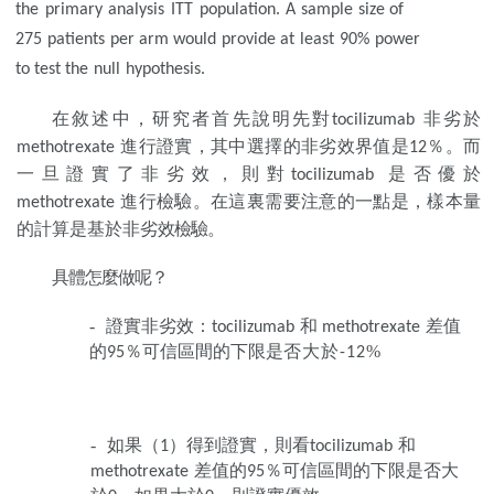
the
primary
analysis
ITT
population.
A
sample
size
of
275
patients
per arm
would
provide at
least
90%
power
to
test
the
null
hypothesis.
在敘述中，研究者首先說明先對
非
劣於
tocilizumab
進行證實，
其中選擇的非劣效界值是
％。而
methotrexate
12
一旦證實了非劣效，則
對
是否優
於
tocilizumab
進行檢驗。在這裏需要注意的一點是，樣本量
methotrexate
的計算是基於非劣
效檢驗。
具體怎麼做呢？
-
證實非劣效：
和
差值
tocilizumab
methotrexate
的
％可信區間的下限是
否大於
%
95
-12
-
如果（
）得到證實，則看
和
1
tocilizumab
差值的
％可信
區間的下限是否大
methotrexate
95