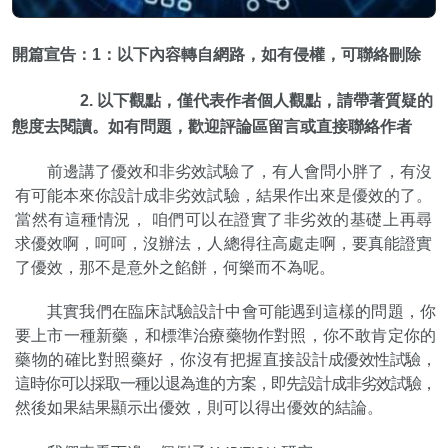
開篇宣告：1
：以下內容轉自網路，如有侵權，可聯絡刪除
2. 以下觀點，僅代表作者個人觀點，請帶著質疑的
態度去閱讀。
如有問題，歡迎評論區留言或直接聯絡作者
前邊講了優效和非劣效試驗了，有人會問小胖了，有沒
有可能本來你設計成
非劣效試驗，結果作出來是優效的了。
當然有這種情況
，
咱們可以在證實了非劣
效的基礎上再尋
求優效啊，呵呵，沒辦法，人總得往高處走啊，要真能
證實
了優
效，那不是意外之餡餅，何樂而不為呢。
其實我們在臨床試驗設計中會可能遇到這樣的問題，你
要上市
一種新藥，和
標準治療藥物作對照，你不敢肯定你的
藥物的確比對照藥好，你沒有把握直接設
計成優效性試驗，
這時你可以採取一種以退為進的方案，即先設計成非劣效試驗，
然後如果結果顯示出優效，則可以得出優效的結論。