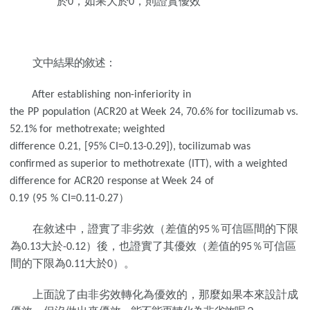
於
，如果大於
，則證
實優效
0
0
文中結果的敘述：
After establishing
non-inferiority
in
the
PP
population
(ACR20 at Week
24,
70.6%
for tocilizumab vs.
52.1% for
met
hotrexate; weighted
difference
0.21,
[95%
CI=0.13-0.29]), tocilizumab was
confirmed as superior to
methotre
xate
(ITT),
with
a
weighted
difference for ACR20
response at Week
24
of
）
0.19
(95
%
CI=0.11-0.27
在敘述中，證實了非劣效（差值的
％可信區間的下限
95
為
大於
）後，
也證實了其優效（差值的
％可信區
0.13
-0
.12
95
間的下限為
大於
）。
0.11
0
上面說了由非劣效轉化為優效的，那麼如果本來設計成