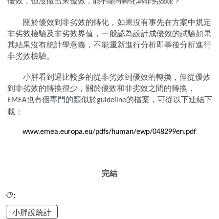
優效
，但沒做出來優
效，能不能再轉化為非劣效呢？
關於優效到非劣效的轉化，如果沒有事先在方案中規定
非劣效檢驗及非劣效
界值，一般認為設計成優效的試驗如果
其結果沒有統計學意義，不能重新進行分
析即事後分析進行
非劣效檢驗。
小胖看到過比較多的從非劣效到優效的轉換，但從優效
到非劣效的轉換很
少，關於優效和非劣效之間的轉換，
也有個專門的類似於
的檔案，
可從以下連結下
EMEA
guideline
載：
www.emea.europa.eu/pd
fs/human/ewp/048299en.pdf
完結
:
小胖說統計