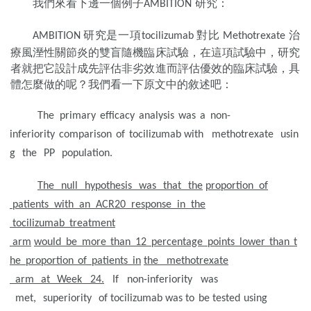
我們來看下邊一個例子
研究：
AMBITION
研究是一項
對比
治
AMBITION
tocilizu
mab
Methotrexate
療風溼性關節炎的雙
盲隨機臨床試驗，在這項試驗中，研究
者就把它設計成先評估非劣效進而評估優
效的臨床試驗，具
體怎麼做的呢？我們看一下原文中
的敘述吧：
The
primary
efficacy
analysis
was
a
non-
inferiority
comparison
of
tocilizumab
with
methotrexate
usin
g
the
PP
population.
The
null
hypothesis
was
that
the
proportion of
patients with an
ACR20 response in the
tocilizumab
treatment
arm
would
be
more
than
12
percentage
points
lower
t
han
t
he
proportion
of
patients
in
the methotrexate
arm
at
Week
24.
I
f non-inferiority was
met,
superiority
of
tocilizumab was to
be tested
using