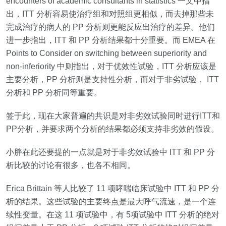
encounters of academic consultants in statistics
一文中指
出，
ITT
分析容易使治疗组和对照组更相似，而去掉那些未
完成治疗的病人的
PP
分析则更能反应出治疗的差异。他们
进一步指出，
ITT
和
PP
分析结果都十分重要。而
EMEA
在
Points to Consider on switching between superiority and
non‐inferiority
中则指出，对于优效性试验，
ITT
分析应该是
主要分析，
PP
分析则是支持性分析，而对于非劣试验，
ITT
分析和
PP
分析同等重要。
签于此，现在大家普遍的共识是对非劣效试验同时进行
ITT
和
PP
分析，并要求两个分析的结果都必须支持非劣效的假设。
小胖在此还要提的一点就是对于非劣效试验中
ITT
和
PP
分
析比较的讨论有很多，也各不相同。
Erica Brittain
等人比较了
11
项哮喘临床试验中
ITT
和
PP
分
析的结果。这些试验的主要终点是最大呼气流速，是一个连
续性变量。在这
11
项试验中，有
5
项试验中
ITT
分析的绝对