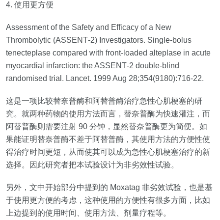
4.
使用更方便
Assessment of the Safety and Efficacy of a New
Thrombolytic (ASSENT‐2) Investigators. Single‐bolus
tenecteplase compared with front‐loaded alteplase in acute
myocardial infarction: the ASSENT‐2 double‐blind
randomised trial. Lancet. 1999 Aug 28;354(9180):716‐22.
这是一项比较替奈普酶和阿替普酶治疗急性心肌梗塞的研
究。就两种药物的使用方法而言，替奈普酶为快速灌注，而
阿替普酶则需要注射
90
分钟，显然替奈普酶更为简便。如
果能证明替奈普酶不差于阿替普酶，其使用方法的方便性使
得治疗时间更短，从而使其可以成为急性心肌梗塞治疗的新
选择。因此研究者把本试验设计为非劣效性试验。
另外，文中开始部分中提到的
Moxatag
非劣效试验，也是基
于使用更方便的考虑，这种使用的方便性有很多方面，比如
上边提到的使用时间、使用方法、剂量疗程等。