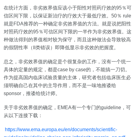
在统计方面，非劣效界值应该小于阳性对照药疗效的
95
％可
信区间下限，以保证新治疗的疗效大于最低疗效。
50
％
rule
就是
FDA
推荐的一种确定非劣效界值的方法。就是说把阳性
对照药疗效的
95
％可信区间下限的一半作为非劣效界值。这
种做法得到的界值相对较为保守，而且这种做法会导致较高
的假阴性率（
II
类错误）即降低显示非劣效的把握度。
总之，非劣效界值的确定是个很复杂的工作，没有一个统一
具体的定量的规定，都是
case by case
的，不能搞一刀切。
作为提高国内临床试验质量的主体，研究者包括临床医生必
须明确自己在其中的主导作用，而不是一味地推诿给
sponsor
，推诿给统计师。
关于非劣效界值的确定，
EMEA
有一个专门的
guideline
，可
从以下连接下载：
https://www.ema.europa.eu/en/documents/scientific-