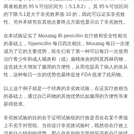
两者相差的
95
％可信区间为（
‐5.1,8.2
）。其
95
％可信区间
的下限
‐5.1
是大于非劣效界值
‐10
的，因此可以证实非劣效
性。另外本研究在其他次要终点方面也显示出了非劣效性。
在本试验证实了
Moxatag
和
penicillin
在疗效和安全性相当
的基础上，与
penicillin
每日四次相比，
Moxatag
每日一次便
成为了它的主要优势，医生们有了第一种可以每日一次使用
治疗青少年和成人咽炎和（或）扁桃体炎的阿莫西林药物，
这也就大大增加了服用的方便性，从而也提高了病人的依从
性，这种每日一次的优势也最终促使
FDA
批准了此药物。
以上这个例子就是一个经典的非劣效试验，在证实疗效相当
的基础上，通过自己药物的其他优势比如服用的方便性等来
获得批准。
非劣效试验的目的在于证明试验组的疗效是否在在某个界值
上不劣于对照组。当你设计非劣效试验时，既然你在疗效上
没有什么特别的优势，那么你在别的方面就应该有自己的优