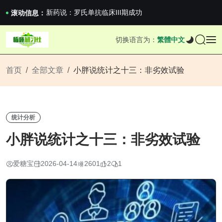
沪上临研人：著名Global临床CRO在我国...
新药说：罗氏单抗临床III期成功
滚动信息：
新药说：哈佛大学：生男生女不是随机的，这样的...
国家药监局关于适用《E6（R3）：药物临床试...
切换语言为：
繁體中文
沪上临研人：著名Global临床CRO在我国...
新药说：罗氏单抗临床III期成功
新药说：哈佛大学：生男生女不是随机的，这样的...
首页
全部文章
小胖说统计之十三：非劣效试验
统计分析
小胖说统计之十三：非劣效试验
爱糖宝
2026-04-14
2601
2
1