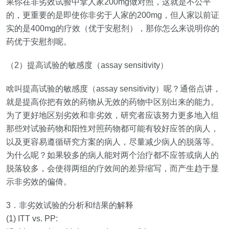
果你在非劣效试验中拿人家
200mg
做对照，这就是不公平
的，更重要的是即使你非劣于人家的
200mg
，但人家以前证
实的是
400mg
的疗效（优于安慰剂），那你怎么来说明你的
药优于安慰剂呢。
（
2
）提高试验的敏感度（
assay sensitivity
）
啥叫提高试验的敏感度（
assay sensitivity
）呢？通俗点讲，
就是提高你把有效的药物从无效的药物中区别出来的能力。
为了更好地区别劣效和非劣效，研究者应该努力更多地入组
那些对试验药物和阳性对照药物都可能有较好应答的病人，
以及更容易遵循研究方案的病人，尽量减少病人的脱落等。
为什么呢？如果较多的病人能对两个治疗都不应答或病人的
脱落较多，会使得两组的疗效间的差异缩写，而产生趋于显
示非劣效的偏倚。
3
．非劣效试验的分析和结果的解释
(1) ITT vs. PP: