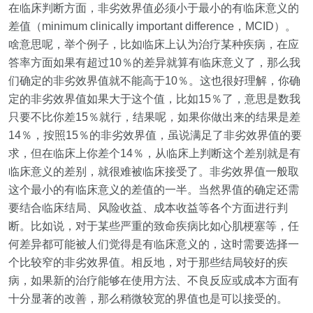
在临床判断方面，非劣效界值必须小于最小的有临床意义的
差值（
minimum clinically important difference
，
MCID
）。
啥意思呢，举个例子，比如临床上认为治
疗某种疾病，在应
答率方面如果有超过
10
％的差异就算有临床意义了，那么我
们确定的非劣效界值就不能高于
10
％。这也很好理解，你确
定的非劣效界值如果大于这个值，比如
15
％了，意思是数我
只要不比你差
15
％就行，结果呢，如果你做出来的结果是差
14
％，按照
15
％的非劣效界值，虽说满足了非劣效界值的要
求，但在临床上你差个
14
％，从临床上判断这个差别就是有
临床意义的差别，就很难被临床接受了。非劣效界值一般取
这个最小的有临床意义的差值的一半。当然界值的确定还需
要结合临床结局、风险收益、成本收益等各个方面进行判
断。比如说，对于某些严重的致命疾病比如心肌梗塞等，任
何差异都可能被人们觉得是有临床意义的，这时需要选择一
个比较窄的非劣效界值。相反地，对于那些结局较好的疾
病，如果新的治疗能够在使用方法、不良反应或成本方面有
十分显著的改善，那么稍微较宽的界值也是可以接受的。