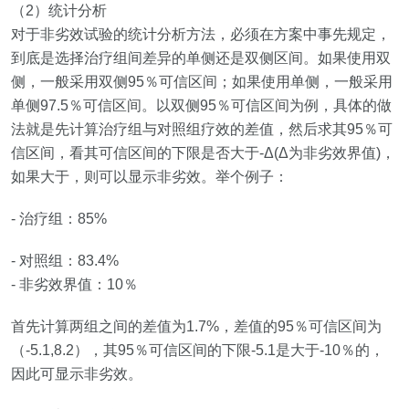
（
2
）统计分析
对于非劣效试验的统计分析方法，必须在方案中事先规定，
到底是选择治疗
组间差异的单侧还是双侧区间。如果使用双
侧，一般采用双侧
95
％可信区间；如果使用单侧，一般采用
单侧
97.5
％可信区间。以双侧
95
％可信区间为例，具体的做
法就是先计算治疗组与对照组疗效的差值，然后求其
95
％可
信区间，看其可信区间的下限是否大于
‐
Δ
(
Δ为非劣效界值
)
，
如果大于，则可以显示非劣效。举个例子：
-
治疗组：
85%
-
对照组：
83.4%
-
非劣效界值：
10
％
首先计算两组之间的差值为
1.7%
，差值的
95
％可信区间为
（
‐5.1,8.2
），其
95
％可信区间的下限
‐5.1
是大于
‐10
％的，
因此可显示非劣效。