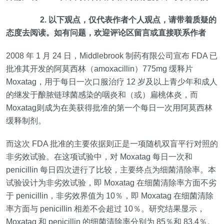
2. 以下观点，仅代表作者个人观点，请带着质疑的
态度去阅读。
如有问题，欢迎评论区留言或直接联系作者
2008
年
1
月
24
日，
Middlebrook
制药有限公司宣布
FDA
已
批准其开发的阿莫西林（
amoxacillin
）
775mg
缓释片
Moxatag
，用于每日一次口服治疗
12
岁及以上青少年和成人
的继发于酿脓链球菌感染的咽炎和（或）扁桃体炎，而
Moxatag
则成为在美获得批准的第一个每日一次用阿莫西林
缓释制剂。
而这次
FDA
批准的主要依据则正是一项随机双盲平行对照的
非劣效试验。在这项试验中，对
Moxatag
每日一次和
penicillin
每日四次进行了比较，主要终点为细菌清除率。本
试验设计为非劣效试验，即
Moxatag
在细菌清除率方面不劣
于
penicillin
，非劣效界值为
10
％，即
Moxatag
在细菌清除
率方面与
penicillin
相差不会超过
10
％。研究结果显示，
Moxatag
和
penicillin
的细菌清除率分别为
85
％和
83.4
％。