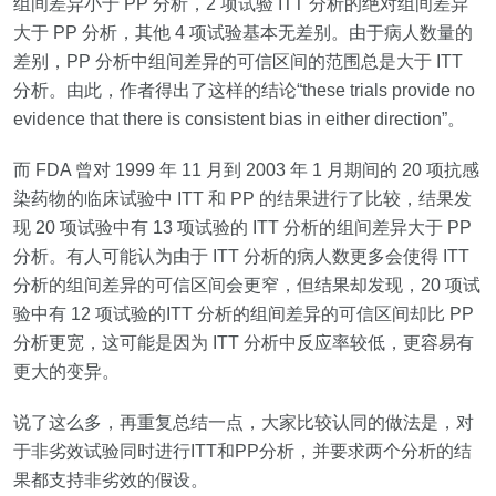
组间差异小于
PP
分析，
2
项试验
ITT
分析的绝对组间差异
大于
PP
分析，其他
4
项试验基本无差别。由于病人数量的
差别，
PP
分析中组间差异的可信区间的范围总是大于
ITT
分析。由此，作者得出了这样的结论“
these trials provide no
evidence that there is consistent bias in either direction
”。
而
FDA
曾对
1999
年
11
月到
2003
年
1
月期间的
20
项抗感
染药物的临床试验中
ITT
和
PP
的结果进行了比较，结果发
现
20
项试验中有
13
项试验的
ITT
分析的组间差异大于
PP
分析。有人可能认为由于
ITT
分析的病人数更多会使得
ITT
分析的组间差异的可信区间会更窄，但结果却发现，
20
项试
验中有
12
项试验的
ITT
分析的组间差异的可信区间却比
PP
分析更宽，这可能是因为
ITT
分析中反应率较低，更容易有
更大的变异。
说了这么多，再重复总结一点，大家比较认同的做法是，对
于非劣效试验同时进行
ITT
和
PP
分析，并要求两个分析的结
果都支持非劣效的假设。