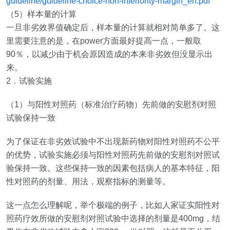
guideline/guideline-choice-non-inferiority-margin_en.pdf
（
5
）样本量的计算
一旦非劣效界值确定后，样本量的计算就相对简单多了。这
里需要注意的是，在
power
方面最好提高一点，一般取
90
％，以减少由于机会原因造成的本来非劣效但没显示出
来。
2
．试验实施
（
1
）与阳性对照药（标准治疗药物）先前做的安慰剂对照
试验保持一致
为了保证在非劣效试验中不出现新药物对阳性对照药不公平
的优势，试验实施必须与阳性对照药先前做的安慰剂对照试
验保持一致。这些保持一致的因素包括病人的基本特征，阳
性对照药的剂量、用法，观察指标的测量等。
这一点怎么理解呢，举个极端的例子，比如人家证实阳性对
照药疗效所做的安慰剂对照试验中选择的剂量是
400mg
，结