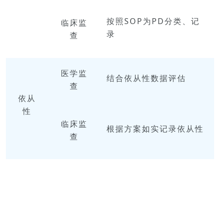
按照SOP为PD分类、记
临床
监
录
查
医学
监
结合依从性数据评估
查
依从
性
临床
监
根据方案如实记录依从性
查