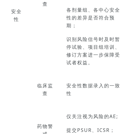
查
各剂量组、各中心安全
安全
性的差异是否符合预
性
期；
识别风险信号时及时暂
停试验、项目组培训、
修订方案进一步保障受
试者权益。
临床
监
安全性数据录入的一致
查
性
仅关注视为风险的AE;
药物
警
_
提交PSUR、ICSR；