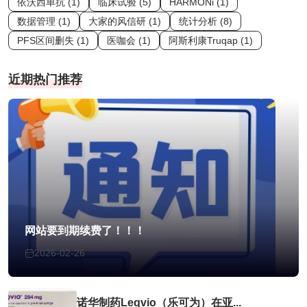
依沃西单抗 (1)
临床试验 (5)
HARMONi (1)
数据管理 (1)
大家的风信研 (1)
统计分析 (8)
PFS区间删失 (1)
医咖会 (1)
阿斯利康Truqap (1)
近期热门推荐
网站要到期续费了！！！
2026-02-26
诺华制药Leqvio（乐可为）在亚...